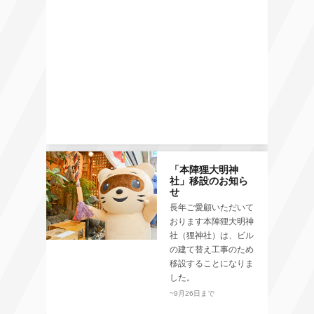
「本陣狸大明神
社」移設のお知ら
せ
長年ご愛顧いただいて
おります本陣狸大明神
社（狸神社）は、ビル
の建て替え工事のため
移設することになりま
した。
~9月26日まで