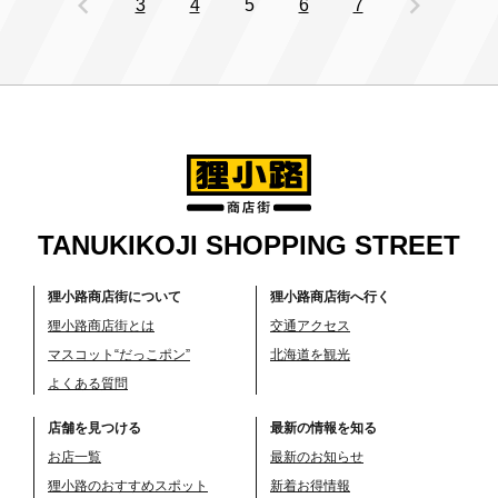
chevron_left
chevron_right
3
4
5
6
7
TANUKIKOJI SHOPPING STREET
狸小路商店街について
狸小路商店街へ行く
狸小路商店街とは
交通アクセス
マスコット“だっこポン”
北海道を観光
よくある質問
店舗を見つける
最新の情報を知る
お店一覧
最新のお知らせ
狸小路のおすすめスポット
新着お得情報