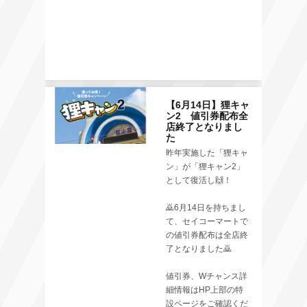
【6月14日】狸キャ
ン2 値引券配布全
店終了となりまし
た
昨年実施した「狸キャ
ン」が「狸キャン2」
として復活し🙌！
🙇6月14日を持ちまし
て、セイコーマートで
の値引券配布は全店終
了となりました🙇
値引券、Wチャンス詳
細情報はHP上部の特
設ページをご確認くだ