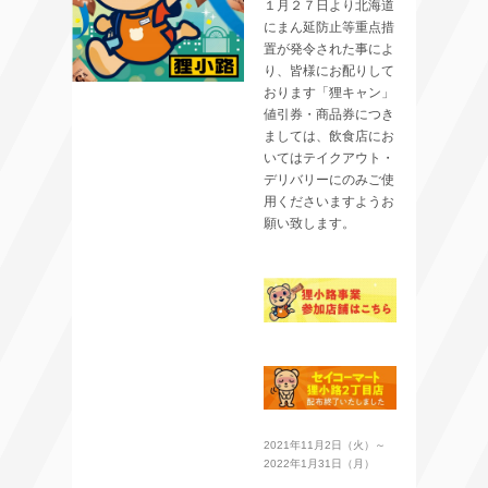
１月２７日より北海道
にまん延防止等重点措
置が発令された事によ
り、皆様にお配りして
おります「狸キャン」
値引券・商品券につき
ましては、飲食店にお
いてはテイクアウト・
デリバリーにのみご使
用くださいますようお
願い致します。
2021年11月2日（火）～
2022年1月31日（月）