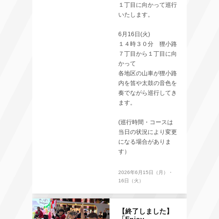
１丁目に向かって巡行
いたします。
6月16日(火)
１４時３０分 狸小路
７丁目から１丁目に向
かって
各地区の山車が狸小路
内を笛や太鼓の音色を
奏でながら巡行してき
ます。
(巡行時間・コースは
当日の状況により変更
になる場合がありま
す）
2026年6月15日（月）・
16日（火）
【終了しました】