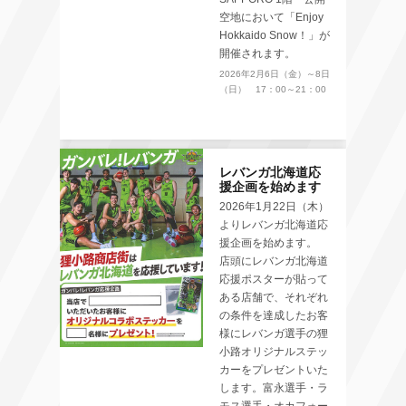
空地において「Enjoy
Hokkaido Snow！」が
開催されます。
2026年2月6日（金）～8日
（日） 17：00～21：00
レバンガ北海道応
援企画を始めます
2026年1月22日（木）
よりレバンガ北海道応
援企画を始めます。
店頭にレバンガ北海道
応援ポスターが貼って
ある店舗で、それぞれ
の条件を達成したお客
様にレバンガ選手の狸
小路オリジナルステッ
カーをプレゼントいた
します。富永選手・ラ