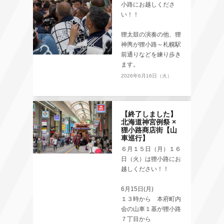
小路にお越しくださ
い！！
狸太鼓の演奏の他、狸
神輿が狸小路～札幌駅
前通りなどを練り歩き
ます。
2026年6月16日（火）
【終了しました】
北海道神宮例祭 ×
狸小路商店街【山
車巡行】
６月１５日（月）１６
日（火）は狸小路にお
越しください！！
6月15日(月)
１３時から 本府町内
会の山車１基が狸小路
７丁目から