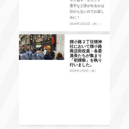
モス選手・オカフォー
選手など誰が出るかは
分からないのでお楽し
みに！
2026年1月22日（木）～
狸小路２丁目狸神
社において狸小路
商店街役員・各委
員長たちが集まり
「初狸祭」を執り
行いました。
2026年1月2日（金）