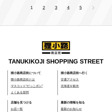
chevron_right
1
2
3
4
5
TANUKIKOJI SHOPPING STREET
狸小路商店街について
狸小路商店街へ行く
狸小路商店街とは
交通アクセス
マスコット“だっこポン”
北海道を観光
よくある質問
店舗を見つける
最新の情報を知る
お店一覧
最新のお知らせ