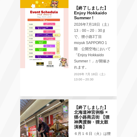
【終了しました】
Enjoy Hokkaido
Summer !
2026年7月18日（土）
13：00～20：30ま
で、狸小路3丁目
moyuk SAPPORO 1
階 公開空地において
「Enjoy Hokkaido
Summer！」が開催さ
れます。
2026年 7月 18日（土）
13:00～20:30
【終了しました】
北海道神宮例祭 ×
狸小路商店街 【狸
神輿渡御・狸太鼓
演奏】
６月１６日（火）は狸