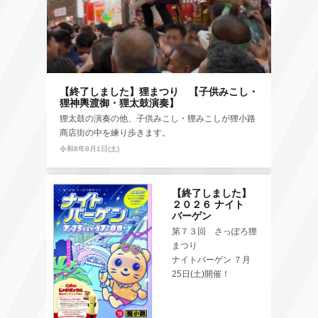
【終了しました】狸まつり 【子供みこし・
狸神輿渡御・狸太鼓演奏】
狸太鼓の演奏の他、子供みこし・狸みこしが狸小路
商店街の中を練り歩きます。
令和8年8月1日(土)
【終了しました】
２０２６ ナイト
バーゲン
第７３回 さっぽろ狸
まつり
ナイトバーゲン ７月
25日(土)開催！