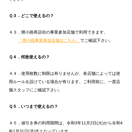
Ｑ３．どこで使えるの？
Ａ３．狸小路商店街の事業参加店舗で利用できます。
「狸小路事業参加店舗はこちら」
でご確認下さい。
Ｑ４．何枚使えるの？
Ａ４．使用枚数に制限は有りませんが、各店舗によっては使
用ルールを設けている場合が有ります。ご利用前に、一度店
舗スタッフにご確認下さい。
Ｑ５．いつまで使えるの？
Ａ５．値引き券の利用期間は、令和
3
年
11
月
2
日
(
火
)
から令和
4
年
1
月
31
日
(
月
)
迄となっています。