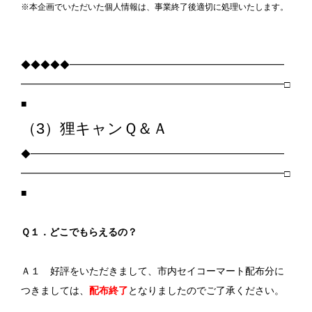
※本企画でいただいた個人情報は、事業終了後適切に処理いたします。
◆◆◆◆◆━━━━━━━━━━━━━━━━━━━━━━
━━━━━━━━━━━━━━━━━━━━━━━━━━━□
■
（3）狸キャンＱ＆Ａ
◆━━━━━━━━━━━━━━━━━━━━━━━━━━
━━━━━━━━━━━━━━━━━━━━━━━━━━━□
■
Ｑ１．どこでもらえるの？
Ａ１ 好評をいただきまして、市内セイコーマート配布分に
つきましては、
配布終了
となりましたのでご了承ください。