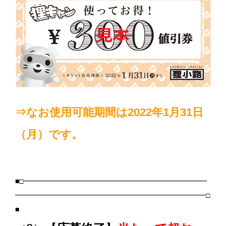
⇒なお使用可能期間は2022年1月31日
（月）です。
■□━━━━━━━━━━━━━━━━━━━━━━━━━━
━━━━━━━━━━━━━━━━━━━━━━━━━━━□
■