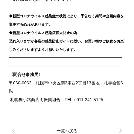
◆新型コロナウイルス感染症の状況により、
予告なく期間や企画内容を
変更する恐れがあります。
◆
新型コロナウイルス感染症拡大防止の為、
恐れ入りますが各店の感染防止ガイドに従い、お買い物やご飲食をお楽
しみくださいますようお願いいたします。
━━━━━━━━━━━━━━━━━━━━━━━━━━━
━━━━━━━━━━━━━━━━━━━━━━━━━━━
〈問合せ事務局〉
〒
060-0062
札幌市中央区南
2
条西
2
丁目
13
番地 札専会館
6
階
札幌狸小路商店街振興組合
TEL
：
011-241-5125
chevron_left
chevron_right
一覧へ戻る