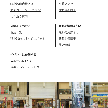
狸小路商店街とは
交通アクセス
マスコット“だっこポン”
北海道を観光
よくある質問
店舗を見つける
最新の情報を知る
お店一覧
最新のお知らせ
狸小路のおすすめスポット
新着お得情報
開店情報
イベントに参加する
ニュース&イベント
催事イベントカレンダー