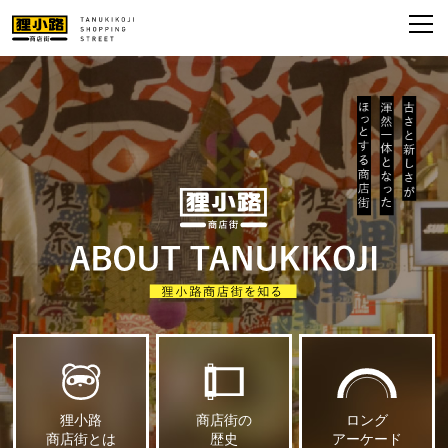
狸小路
商店街の
ロング
商店街とは
歴史
アーケード