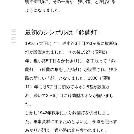
明治6年頃に、その一角が「狸小路」と呼ばれる
ようになりました。
1916
最初のシンボルは「鈴蘭灯」
1916（大正5）年、狸小路3丁目の3ヶ所に横断街
灯が設置されました。 その後1927（昭和2）
年、狸小路5丁目をかわきりに、各丁競って「鈴
蘭灯」（鈴蘭の形をした街灯）が設置され、狸小
路の新しい「顔」となりました。1936（昭和
11）年には5丁目に初めてネオン8基が設置さ
れ、続いて2〜6丁目に鈴蘭型ネオンが揃いまし
た。
しかし1942年戦争により鈴蘭灯を供出しまし
た。軍事資材にするためとはいえ、夜道を照らす
あかりが消え、狸小路は光を奪われました。