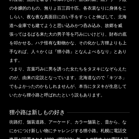
の令嬢的のもの、無りょ百三四十匹、各衣裳なりに身体をこ
しらい、夜な夜な真面目に白い手をすっくと伸ばして、北海
2014
LEDビジョンの設置
道へ金庫でも建てようと思い込みかつ呑み込み、故郷を威
2014（平成26）年、照明器具の殆どがLED照明
張ってはるばる来た大の男子等を巧みにいけどり、財布の底
化され、放送設備の改修、ベンチ等の設置等がな
を叩かせる。ハテ怪有な動物かな、その化かし方狸よりも上
され、商店街区内は許可車両以外は24時間車両
手なれば、人々かくは『狸小路』となんよべるなり」とあり
通行禁止場所に指定され、歩行者が安心して歩け
ます。
る商店街となりました。
つまり、言葉巧みに男を誘った女たちをタヌキになぞらえた
のが、由来の定説となっています。北海道なので「キツネ」
2015（平成27）年、狸小路内に6基のLEDビジョ
でもよかったのかもしれませんが、本当にタヌキが生息して
ンが設置され、公共広告や一般広告等が放映を開
いたから狸小路と呼ばれたという説もあります。
始しました。
狸小路は新しもの好き
2018
現在の狸小路へ
街路灯、舗装道路、アーケード、カラー舗装と、昔から、な
2018（平成30）年、札幌市で初めての道路協力
にかにつけ新しい物にチャレンジする狸小路。札幌に電話交
団体の認定を受け、商店街はもちろん、利用する