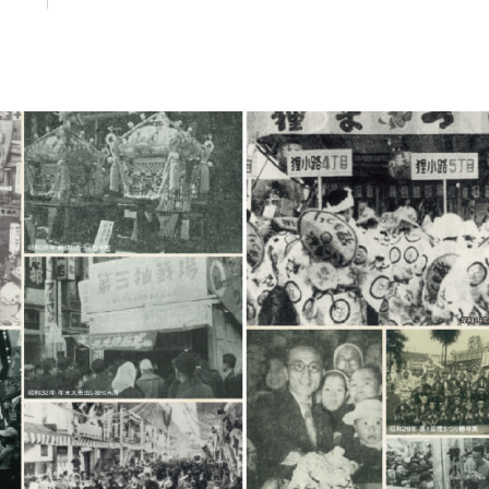
やがて1949（昭和24）年に鈴蘭灯が復活。徐々
に戦前の華やかさを取り戻していきました、鈴蘭
灯復活の年に狸小路商店街の名物だった「現金つ
かみどり」が始まりました。
1937
1958
アーケードの登場
鈴蘭灯に続く狸小路の顔となった全蓋アーケード
は、1958（昭和33）年に狸小路3丁目に設置され