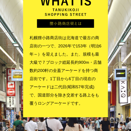
札幌狸小路商店街は北海道で最古の商
店街の一つで、2026年で153年（明治6
年～）を迎えました。また、規模も最
大級で７ブロック総延長約900m・店舗
数約200軒の全蓋アーケードを持つ商
店街です。1丁目から6丁目の現在の
アーケードは二代目(昭和57年完成)
で、国道部分を除き交差する路上をも
覆うロングアーケードです。