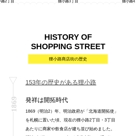
小路2丁目
狸小路3丁目
狸小路4
HISTORY OF
SHOPPING STREET
狸小路商店街の歴史
153年の歴史がある狸小路
1869
発祥は開拓時代
1869（明治2）年、明治政府が「北海道開拓使」
を札幌に置いた頃、現在の狸小路2丁目・3丁目
あたりに商家や飲食店が建ち並び始めました。