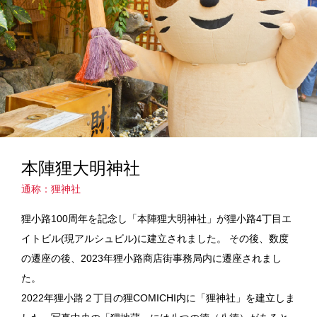
本陣狸大明神社
通称：狸神社
狸小路100周年を記念し「本陣狸大明神社」が狸小路4丁目エ
イトビル(現アルシュビル)に建立されました。 その後、数度
の遷座の後、2023年狸小路商店街事務局内に遷座されまし
た。
2022年狸小路２丁目の狸COMICHI内に「狸神社」を建立しま