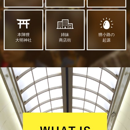
本陣狸
姉妹
狸小路の
大明神社
商店街
起源