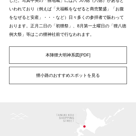
した。写真中央の「狸地蔵」には八つの徳（八徳）があると
いわれており（例えば「大福帳をなぜると商売繁盛」「お腹
をなぜると安産」・・・など）日々多くの参拝者で賑わって
おります。正月二日の「初狸祭」、8月第一土曜日の「狸八徳
例大祭」等はこの狸神社前で行なわれます。
本陣狸大明神系図[PDF]
狸小路のおすすめスポットを見る