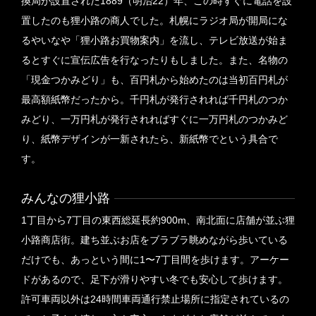
換局が設置された1889（明治22）年、この時すぐに電話を設
置したのも狸小路の商人でした。札幌にラジオ局が開局にな
お客様にも居心地の良いアーケード街として、ま
るやいなや「狸小路お買物案内」を流し、テレビ放送が始ま
すます札幌市民に親しまれています。
るとすぐに宣伝広告を行なったりもしました。また、名物の
「現金つかみどり」も、百円札から始めたのは当初百円札が
2022
改修工事
最高額紙幣だったから。千円札が発行されれば千円札のつか
みどり、一万円札が発行されればすぐに一万円札のつかみど
2022年 開閉部のポリカーボネートとサビ部の
り、紙幣デザインが一新されたら、新紙幣でという具合で
塗装を中心にリニュアル工事を実施。
す。
2023
150周年記念事業の開催
みんなの狸小路
2023年7月 狸小路3丁目にmoyuk SAPPOROの
1丁目から7丁目の東西総延長約900m、南北面に店舗が並ぶ狸
オープンに合わせて副市長・元日本ハムファイ
小路商店街。建ち並ぶお店をブラブラ眺めながら歩いている
ターズの斎藤佑樹選手を招いて狸小路150周年記
だけでも、あっという間に1〜7丁目間を歩けます。アーケー
ドがあるので、足下が滑りやすい冬でも安心して歩けます。
念式典を開催いたしました。
許可車両以外は24時間車両通行禁止場所に指定されているの