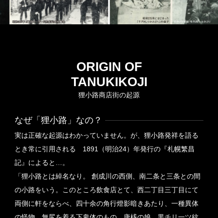
たのを皮切りに、1960（昭和35）年の狸小路2丁
目の完成をもって、狸小路1〜7丁目の街路が屋
根付きとなり「横のデパート」と呼ばれました。
初代のアーケードは、各丁目ごとにデザインが異
なり、個性を競い合っていました。1982（昭和
ORIGIN OF
57）年には2代目となる現在のアーケードとカ
TANUKIKOJI
ラー舗装が、狸小路1〜6丁目に設置され、国道
狸小路商店街の起源
部分を除き、交差する道路部分も屋根続きのロン
グアーケードとなりました。
なぜ「狸小路」なの？
実は正確な起源はわかっていません。が、狸小路発祥を語る
とき常に引用される 1891（明治24）年発行の『札幌繁昌
2002
アーケードの大改装
記』によると…。
2002（平成14）年、アーケードの大改装が行わ
「狸小路とは綽名なり。 創成川の西側、南二条と三条との間
れました。天板・電機設備の改修、光ケーブルと
の小路をいう。このところ飲食店とて、西二丁目三丁目にて
無線による商店街LANの構築、LED掲示板、防犯
両側に軒をならべ、四十余の角行燈影暗きあたり、一種異体
カメラ等が整備されました。
の怪物、無尻を着る下卑体のもの、唐桟の娘、黒チリ一ツ紋