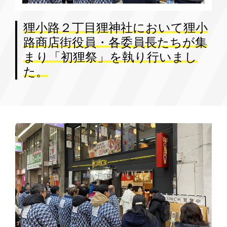
狸小路２丁目狸神社において狸小
路商店街役員・各委員長たちが集
まり「初狸祭」を執り行いまし
た。