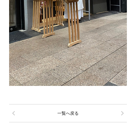
chevron_left
chevron_right
一覧へ戻る