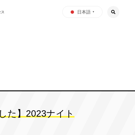
日本語
セス
▼
した】2023ナイト