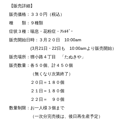
【販売詳細】
販売価格：３３０円（税込）
種 類：９種類
症状３種：喘息・花粉症・ｱﾚﾙｷﾞｰ
販売開始日時：３月２０日
10:00am
(3月21日・22日も 10:00amより販売開始）
販売場所：狸小路４丁目 「たぬきや」
販売数量：各５０個、計４５０個
（無くなり次第終了）
２０日＝１８０個
２１日＝１８０個
２２日＝ ９０個
数量制限：お一人様３個まで
（一次分完売後は、後日再生産予定）