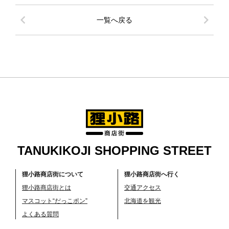
chevron_left
chevron_right
一覧へ戻る
TANUKIKOJI SHOPPING STREET
狸小路商店街について
狸小路商店街へ行く
狸小路商店街とは
交通アクセス
マスコット“だっこポン”
北海道を観光
よくある質問